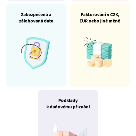
Zabezpečená a
Fakturování v CZK,
zálohovaná data
EUR nebo jiné měně
Podklady
k daňovému přiznání