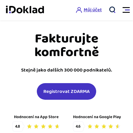
Můj účet
Fakturujte
Vlastnosti
komfortně
Online fakturace
Ceník
Správa kontaktů
Stejně jako dalších 300 000 podnikatelů.
Vzdělání
Hlídání cashflow
Registrovat ZDARMA
Nápověda
Spolupráce s účetní
Šablony faktur
Jak začít s iDokladem
Výkazy pro úřady
Šablona pro plátce DPH
Hodnocení na App Store
Hodnocení na Google Play
Jak začít podnikat
Propojení na další systémy
Registrovat ZDARMA
Šablona pro neplátce DPH
4.8
4.6