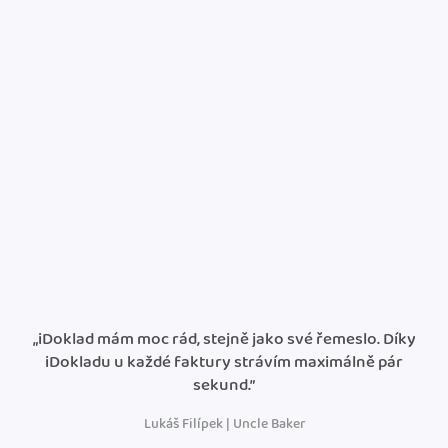
„iDoklad mám moc rád, stejně jako své řemeslo. Díky
iDokladu u každé faktury strávím maximálně pár
sekund.”
Lukáš Filípek | Uncle Baker