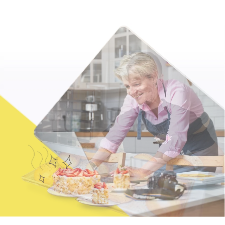
Jak se vyznat ve fakturaci
Spřátelené účetní
Blog
Katalog doplňků
mini akademie
Fakturační poradna