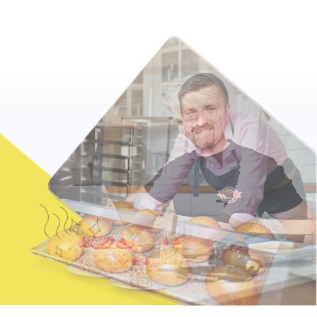
Jak se vyznat ve fakturaci
Spřátelené účetní
Blog
Katalog doplňků
mini akademie
Fakturační poradna