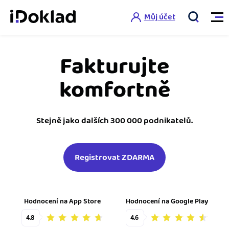
Můj účet
Fakturujte
Vlastnosti
komfortně
Online fakturace
Ceník
Správa kontaktů
Stejně jako dalších 300 000 podnikatelů.
Vzdělání
Hlídání cashflow
Registrovat ZDARMA
Nápověda
Spolupráce s účetní
Šablony faktur
Jak začít s iDokladem
Výkazy pro úřady
Šablona pro plátce DPH
Hodnocení na App Store
Hodnocení na Google Play
Jak začít podnikat
Propojení na další systémy
Registrovat ZDARMA
Šablona pro neplátce DPH
4.8
4.6