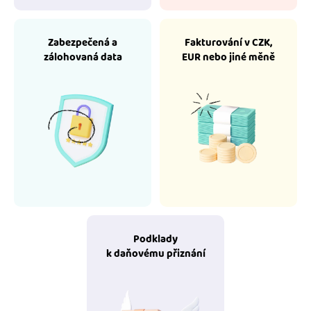
Zabezpečená a
Fakturování v CZK,
zálohovaná data
EUR nebo jiné měně
Podklady
k daňovému přiznání