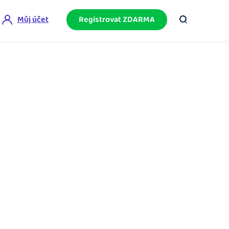
Můj účet
Registrovat ZDARMA
ini akademie
e mnoho
ačněte podnikání bez omylů díky bezplatné
ideo akademii.
akturační poradna
službami.
eptejte se komunity na fakturaci, daně či
četnictví.
podnikání