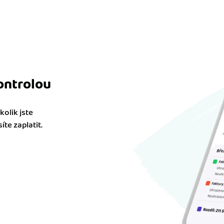
ontrolou
olik jste
te zaplatit.