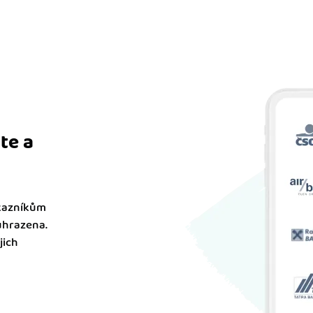
te a
ákazníkům
uhrazena.
jich