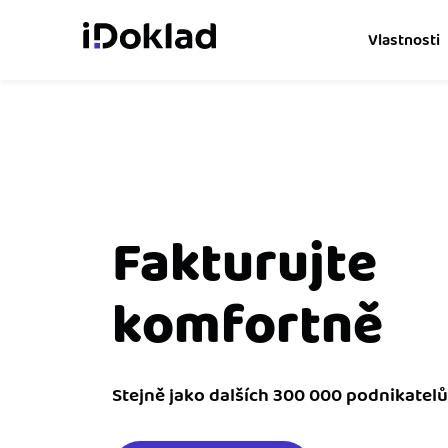
Vlastnosti
Online fakturace
Vytvářejte doklady snad
Správa kontaktů
Získejte kontrolu nad 
Fakturujte
obchodními kontakty.
komfortně
Hlídání cashflow
Vyměňte počítání za s
o výdajích a příjmech.
Spolupráce s účetní
Stejně jako dalších 300 000 podnikatelů
Dejte účetní to, co pot
přístup k vašim doklad