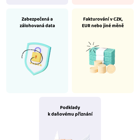
Zabezpečená a
Fakturování v CZK,
zálohovaná data
EUR nebo jiné měně
Podklady
k daňovému přiznání