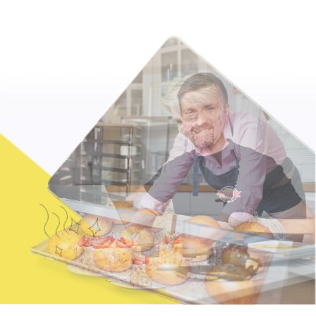
Jak se vyznat ve fakturaci
Spřátelené účetní
Blog
Katalog doplňků
mini akademie
Fakturační poradna