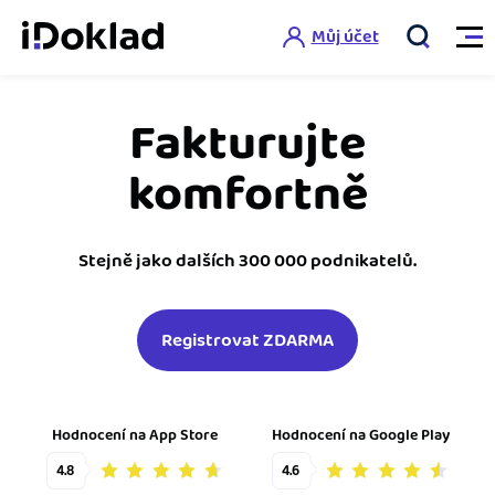
Můj účet
Fakturujte
Vlastnosti
komfortně
Online fakturace
Ceník
Správa kontaktů
Stejně jako dalších 300 000 podnikatelů.
Vzdělání
Hlídání cashflow
Registrovat ZDARMA
Nápověda
Spolupráce s účetní
Šablony faktur
Jak začít s iDokladem
Výkazy pro úřady
Šablona pro plátce DPH
Hodnocení na App Store
Hodnocení na Google Play
Jak začít podnikat
Propojení na další systémy
Registrovat ZDARMA
Šablona pro neplátce DPH
4.8
4.6