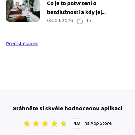
Co je to potvrzení o
bezdlužnosti a kdy jej
08. 04. 2026
45
potřebuji?
Přečíst článek
Stáhněte si skvěle hodnocenou aplikaci
na App Store
4.8