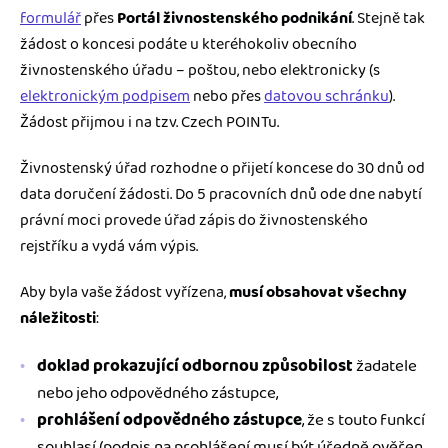
formulář
přes
Portál živnostenského podnikání
. Stejně tak
žádost o koncesi podáte u kteréhokoliv obecního
živnostenského úřadu – poštou, nebo elektronicky (s
elektronickým podpisem
nebo přes
datovou schránku
).
Žádost přijmou i na tzv. Czech POINTu.
Živnostenský úřad rozhodne o přijetí koncese do 30 dnů od
data doručení žádosti. Do 5 pracovních dnů ode dne nabytí
právní moci provede úřad zápis do živnostenského
rejstříku a vydá vám výpis.
Aby byla vaše žádost vyřízena,
musí obsahovat všechny
náležitosti
:
doklad prokazující odbornou způsobilost
žadatele
nebo jeho odpovědného zástupce,
prohlášení odpovědného zástupce
, že s touto funkcí
souhlasí (podpis na prohlášení musí být úředně ověřen