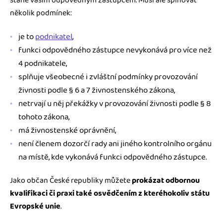
stane vaším odpovědným zástupcem. Musí ale splňovat
několik podmínek:
je to
podnikatel
,
funkci odpovědného zástupce nevykonává pro více než
4 podnikatele,
splňuje všeobecné i zvláštní podmínky provozování
živnosti podle § 6 a 7 živnostenského zákona,
netrvají u něj překážky v provozování živnosti podle § 8
tohoto zákona,
má živnostenské oprávnění,
není členem dozorčí rady ani jiného kontrolního orgánu
na místě, kde vykonává funkci odpovědného zástupce.
Jako občan České republiky můžete
prokázat odbornou
kvalifikaci či praxi také osvědčením z kteréhokoliv státu
Evropské unie
.