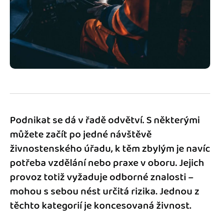
Jak se vyznat ve fakturaci
Spřátelené účetní
Blog
Katalog doplňků
mini akademie
Fakturační poradna
Podnikat se dá v řadě odvětví. S některými
můžete začít po jedné návštěvě
živnostenského úřadu, k těm zbylým je navíc
potřeba vzdělání nebo praxe v oboru. Jejich
provoz totiž vyžaduje odborné znalosti –
mohou s sebou nést určitá rizika. Jednou z
těchto kategorií je koncesovaná živnost.