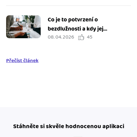
Co je to potvrzení o
bezdlužnosti a kdy jej
08. 04. 2026
45
potřebuji?
Přečíst článek
Stáhněte si skvěle hodnocenou aplikaci