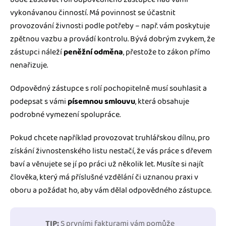
vykonávanou činností. Má povinnost se účastnit
provozování živnosti podle potřeby – např. vám poskytuje
zpětnou vazbu a provádí kontrolu. Bývá dobrým zvykem, že
zástupci náleží
peněžní odměna
, přestože to zákon přímo
nenařizuje.
Odpovědný zástupce s rolí pochopitelně musí souhlasit a
podepsat s vámi
písemnou smlouvu
, která obsahuje
podrobné vymezení spolupráce.
Pokud chcete například provozovat truhlářskou dílnu, pro
získání živnostenského listu nestačí, že vás práce s dřevem
baví a věnujete se jí po práci už několik let. Musíte si najít
člověka, který má příslušné vzdělání či uznanou praxi v
oboru a požádat ho, aby vám dělal odpovědného zástupce.
TIP:
S prvními fakturami vám pomůže