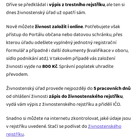
Dříve se předkládal i
výpis z trestního rejstříku
, ale ten si
dnes živnostenský úřad už opatří sám.
Nově můžete
živnost založit i online
. Potřebujete však
přístup do Portálu občana nebo datovou schránku, přes
kterou úřadu odešlete vyplněný jednotný registrační
formulář a případně i další dokumenty (kvalifikace v oboru,
sídlo podnikání atd.). V takovém případě vás založení
živnosti vyjde na
800 Kč
. Správní poplatek uhradíte
převodem.
Živnostenský úřad provede nejpozději do
5 pracovních dnů
od ohlášení živnosti
zápis do živnostenského rejstříku
,
vydá vám výpis z živnostenského rejstříku a přidělí IČO.
Snadno si můžete na internetu zkontrolovat, jaké údaje jsou
v rejstříku uvedené. Stačí se podívat do
živnostenského
rejstříku
.