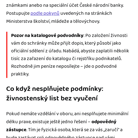
známkami anebo na speciální účet České národní banky.
Postupujte
podle pokynů
uvedených na stránkách
Ministerstva školství, mládeže a tělovýchovy.
Pozor na katalogové podvodníky
: Po založení živnosti
vám do schránky může přijít dopis, který působí jako
oficiální sdělení z úřadu. Nabádá, abyste zaplatili několik
tisíc za zařazení do katalogu či rejstříku podnikatelů.
Rozhodně jim peníze neposílejte – jde o podvodné
praktiky.
Co když nesplňujete podmínky:
živnostenský list bez vyučení
Pokud nemáte vzdělání v oboru, ani nesplňujete minimální
délku praxe, existuje ještě jedno řešení –
odpovědný
zástupce
. Tím je fyzická osoba, která se za vás „zaručí“ a
bude zastávat roli odpovědného zástupce nad vámi