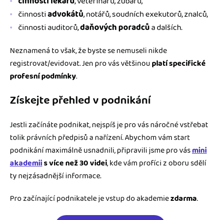
činnosti lékařů
, veterinářů, zubařů,
činnosti
advokátů
, notářů, soudních exekutorů, znalců,
činnosti auditorů,
daňových poradců
a dalších.
Neznamená to však, že byste se nemuseli nikde
registrovat/evidovat. Jen pro vás většinou
platí specifické
profesní podmínky
.
Získejte přehled v podnikání
Jestli začínáte podnikat, nejspíš je pro vás náročné vstřebat
tolik právních předpisů a nařízení. Abychom vám start
podnikání maximálně usnadnili, připravili jsme pro vás
mini
akademii
s více než 30 videi
, kde vám profíci z oboru sdělí
ty nejzásadnější informace.
Pro začínající podnikatele je vstup do akademie
zdarma
.