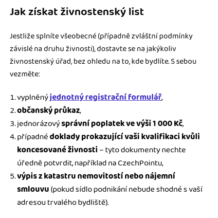
Jak získat živnostenský list
Jestliže splníte všeobecné (případně zvláštní podmínky
závislé na druhu živnosti), dostavte se na jakýkoliv
živnostenský úřad, bez ohledu na to, kde bydlíte. S sebou
vezměte:
vyplněný
jednotný registrační formulář
,
občanský průkaz
,
jednorázový
správní poplatek ve výši 1 000 Kč
,
případné
doklady prokazující vaši kvalifikaci
kvůli
koncesované živnosti
– tyto dokumenty nechte
úředně potvrdit, například na CzechPointu,
výpis z katastru nemovitostí nebo nájemní
smlouvu
(pokud sídlo podnikání nebude shodné s vaší
adresou trvalého bydliště).