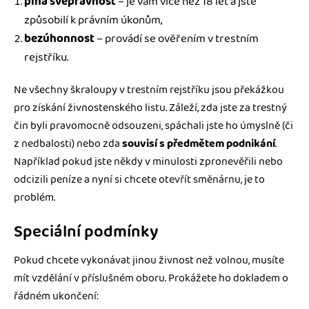
plná svéprávnost
– je vám více než 18 let a jste
způsobilí k právním úkonům,
bezúhonnost
– provádí se ověřením v trestním
rejstříku.
Ne všechny škraloupy v trestním rejstříku jsou překážkou
pro získání živnostenského listu. Záleží, zda jste za trestný
čin byli pravomocně odsouzeni, spáchali jste ho úmyslně (či
z nedbalosti) nebo zda
souvisí s předmětem podnikání
.
Například pokud jste někdy v minulosti zpronevěřili nebo
odcizili peníze a nyní si chcete otevřít směnárnu, je to
problém.
Speciální podmínky
Pokud chcete vykonávat jinou živnost než volnou, musíte
mít vzdělání v příslušném oboru. Prokážete ho dokladem o
řádném ukončení: