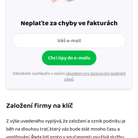
Neplaťte za chyby ve fakturách
Chci tipy do e-mailu
Odesláním souhlasíte s našimi
zásadami pro zpracování osobních
údajů
.
Založení firmy na klíč
Z výše uvedeného vyplývá, že založení a vznik podniku je
běh na dlouhou trať, který vás bude stát mnoho času a
vyplňování. Řada lidí proto v současnosti využívá službu