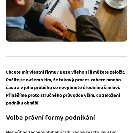
Jak se vyznat ve fakturaci
Spřátelené účetní
Blog
Katalog doplňků
mini akademie
Fakturační poradna
Chcete mít vlastní firmu? Beze všeho si jí můžete založit.
Počítejte ovšem s tím, že takový proces zabere mnoho
času a v jeho průběhu se nevyhnete úřednímu šimlovi.
Přinášíme proto stručného průvodce vším, co založení
podniku obnáší.
Volba právní formy podnikání
Než vůbec začnete obíhat úřady, řádně zvažte, jaký typ