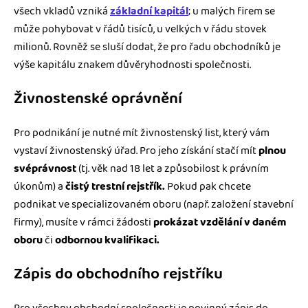
všech vkladů vzniká
základní kapitál
; u malých firem se
může pohybovat v řádů tisíců, u velkých v řádu stovek
milionů. Rovněž se sluší dodat, že pro řadu obchodníků je
výše kapitálu znakem důvěryhodnosti společnosti.
Živnostenské oprávnění
Pro podnikání je nutné mít živnostenský list, který vám
vystaví živnostenský úřad. Pro jeho získání stačí mít
plnou
svéprávnost
(tj. věk nad 18 let a způsobilost k právním
úkonům) a
čistý trestní rejstřík.
Pokud pak chcete
podnikat ve specializovaném oboru (např. založení stavební
firmy), musíte v rámci žádosti
prokázat vzdělání v daném
oboru
či
odbornou kvalifikaci.
Zápis do obchodního rejstříku