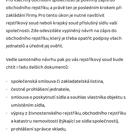
Pro všechny obchodní společnosti je povinný zápis do
obchodního rejstříku, a právě ten je posledním krokem při
zakládání firmy. Pro tento úkon je nutné navštívit
rejstříkový soud neboli krajský soud příslušný sídlu vaší
společnosti. Zde odevzdáte vyplněný návrh na zápis do
obchodního rejstříku, který je třeba opatřit podpisy všech
jednatelů a úředně jej ověřit.
Vedle samotného návrhu pak po vás rejstříkový soud bude
chtít i řadu dalších dokumentů:
společenská smlouva či zakladatelská listina,
čestné prohlášení jednatele,
smlouva o poskytnutí sídla a souhlas vlastníka objektu s
umístěním sídla,
výpisy z živnostenského rejstříku, obchodního rejstříku
a katastru nemovitostí (týkající se sídla společnosti),
prohlášení správce vkladu,