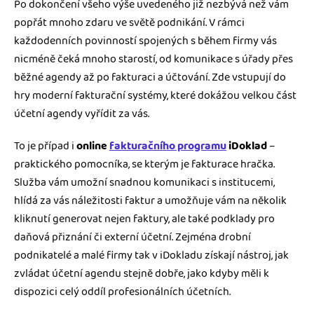
Po dokončení všeho výše uvedeného již nezbývá než vám
popřát mnoho zdaru ve světě podnikání. V rámci
každodenních povinností spojených s během firmy vás
nicméně čeká mnoho starostí, od komunikace s úřady přes
běžné agendy až po fakturaci a účtování. Zde vstupují do
hry moderní fakturační systémy, které dokážou velkou část
účetní agendy vyřídit za vás.
To je případ i
online
fakturačního programu
iDoklad
–
praktického pomocníka, se kterým je fakturace hračka.
Služba vám umožní snadnou komunikaci s institucemi,
hlídá za vás náležitosti faktur a umožňuje vám na několik
kliknutí generovat nejen faktury, ale také podklady pro
daňová přiznání či externí účetní. Zejména drobní
podnikatelé a malé firmy tak v iDokladu získají nástroj, jak
zvládat účetní agendu stejně dobře, jako kdyby měli k
dispozici celý oddíl profesionálních účetních.