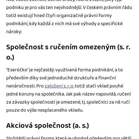
podniku je pro vás ten nejvhodnější. V českém právním řádu
totiž existují hned čtyři organizačně právní formy
podnikání, kdy každá z nich má své výhody a specifické
nároky:
Společnost s ručením omezeným (s. r.
o.)
“Eseróčko” je nejčastěji využívaná forma podnikání, a to
především díky své jednoduché struktuře a finanční
nenáročnosti. Pro
založení s. r. o.
totiž stačí vklad pouhé
jedné koruny na společníka. Jak pak název napovídá, ručení
za závazky společnosti je omezené, tj. společníci za ně ručí
pouze do výše nesplaceného vkladu.
Akciová společnost (a. s.)
Složitější právní forma, která je vhodná především pro větší