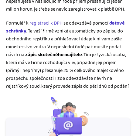
neplánujete v následujícím roce příjem přesahující jeden
milion korun, je třeba se navíc zaregistrovat k platbě DPH.
Formulář k
registraci k DPH
se odevzdává pomocí
datové
schránky
. Ta vaší firmě vzniká automaticky po zápisu do
obchodního rejstříku a přihlašovací údaje k ní vám zašle
ministerstvo vnitra. V neposlední řadě pak musíte podat
návrh na
zápis skutečného majitele
. Tím je fyzická osoba,
která má ve firmě rozhodující vliv, případně její příjem
(přímý i nepřímý) přesahuje 25 % celkového majetkového
prospěchu společnosti. I zde odevzdáváte návrh na
rejstříkový soud, který provede zápis do pěti dnů od podání.