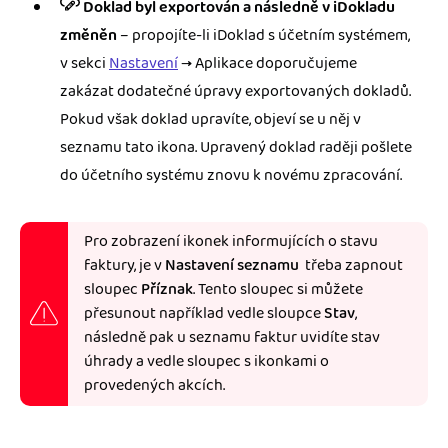
Doklad byl exportován a následně v iDokladu
změněn
– propojíte-li iDoklad s účetním systémem,
v sekci
Nastavení
→ Aplikace doporučujeme
zakázat dodatečné úpravy exportovaných dokladů.
Pokud však doklad upravíte, objeví se u něj v
seznamu tato ikona. Upravený doklad raději pošlete
do účetního systému znovu k novému zpracování.
Pro zobrazení ikonek informujících o stavu
faktury,
je v
Nastavení seznamu
třeba zapnout
sloupec
Příznak
. Tento sloupec si můžete
přesunout například vedle sloupce
Stav
,
následně pak u seznamu faktur uvidíte stav
úhrady a vedle sloupec s ikonkami o
provedených akcích.