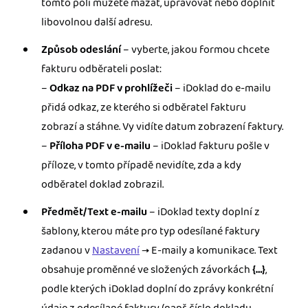
tomto poli můžete mazat, upravovat nebo doplnit
libovolnou další adresu.
Způsob odeslání
– vyberte, jakou formou chcete
fakturu odběrateli poslat:
–
Odkaz na PDF v prohlížeči
– iDoklad do e-mailu
přidá odkaz, ze kterého si odběratel fakturu
zobrazí a stáhne. Vy vidíte datum zobrazení faktury.
–
Příloha PDF v e-mailu
– iDoklad fakturu pošle v
příloze, v tomto případě nevidíte, zda a kdy
odběratel doklad zobrazil.
Předmět/Text e-mailu
– iDoklad texty doplní z
šablony, kterou máte pro typ odesílané faktury
zadanou v
Nastavení
→ E-maily a komunikace. Text
obsahuje proměnné ve složených závorkách
{…}
,
podle kterých iDoklad doplní do zprávy konkrétní