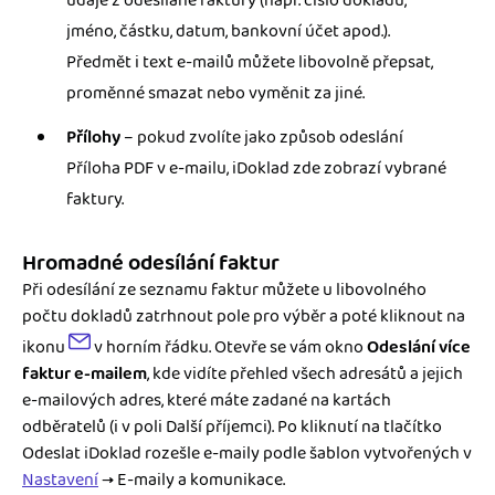
údaje z odesílané faktury (např. číslo dokladu,
jméno, částku, datum, bankovní účet apod.).
Předmět i text e-mailů můžete libovolně přepsat,
proměnné smazat nebo vyměnit za jiné.
Přílohy
– pokud zvolíte jako způsob odeslání
Příloha PDF v e-mailu, iDoklad zde zobrazí vybrané
faktury.
Hromadné odesílání faktur
Při odesílání ze seznamu faktur můžete u libovolného
počtu dokladů zatrhnout pole pro výběr a poté kliknout na
ikonu
v horním řádku. Otevře se vám okno
Odeslání více
faktur e-mailem
, kde vidíte přehled všech adresátů a jejich
e-mailových adres, které máte zadané na kartách
odběratelů (i v poli Další příjemci). Po kliknutí na tlačítko
Odeslat iDoklad rozešle e-maily podle šablon vytvořených v
Nastavení
→ E-maily a komunikace.