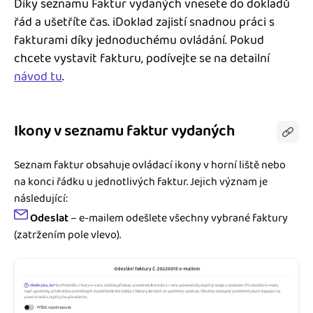
Díky seznamu Faktur vydaných vnesete do dokladů
Jak se vyznat ve fakturaci
Spřátelené účetní
řád a ušetříte čas. iDoklad zajistí snadnou práci s
Blog
fakturami díky jednoduchému ovládání. Pokud
Katalog doplňků
chcete vystavit fakturu, podívejte se na detailní
mini akademie
návod tu
.
Fakturační poradna
Ikony v seznamu faktur vydaných
Seznam faktur obsahuje ovládací ikony v horní liště nebo
na konci řádku u jednotlivých faktur. Jejich význam je
následující:
Odeslat
– e-mailem odešlete všechny vybrané faktury
(zatržením pole vlevo).