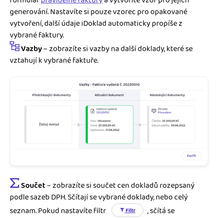
formulář
pravidelné faktury
a vytvoříte vzor pro jejich
generování. Nastavíte si pouze vzorec pro opakované
vytvoření, další údaje iDoklad automaticky propíše z
vybrané faktury.
Vazby
– zobrazíte si vazby na další doklady, které se
vztahují k vybrané faktuře.
Součet
– zobrazíte si součet cen dokladů rozepsaný
podle sazeb DPH. Sčítají se vybrané doklady, nebo celý
seznam. Pokud nastavíte filtr
, sčítá se
Filtr