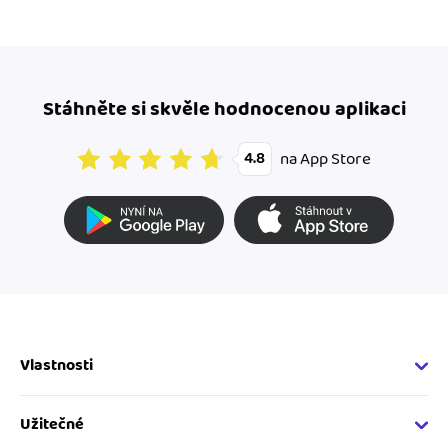
Stáhněte si skvěle hodnocenou aplikaci
na App Store
4.8
Vlastnosti
Fakturační vlastnosti
Online fakturace
Užitečné
Správa kontaktů