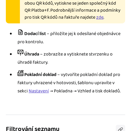
obou QR kódů, vytiskne se jeden společný kód
QR Platba+F. Podrobnější informace a podmínky
pro tisk QR kódů na faktuře najdete
zde
.
Dodací list
– přiložíte jej k odesílané objednávce
pro kontrolu.
Úhrada
– zobrazíte a vytisknete stvrzenku o
úhradě faktury.
Pokladní doklad
– vytvoříte pokladní doklad pro
faktury uhrazené v hotovosti, šablonu upravíte v
sekci
Nastavení
→ Pokladna → Vzhled a tisk dokladů.
Filtrování seznamu