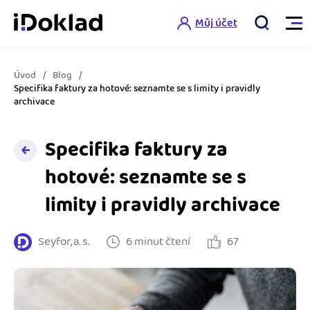
Můj účet
Úvod
Blog
Vlastnosti
Specifika faktury za hotové: seznamte se s limity i pravidly
archivace
Online fakturace
Ceník
Specifika faktury za
Správa kontaktů
hotové: seznamte se s
Vzdělání
Hlídání cashflow
limity i pravidly archivace
Nápověda
Spolupráce s účetní
Šablony faktur
Seyfor, a. s.
6 minut čtení
67
Jak začít s iDokladem
Výkazy pro úřady
Šablona pro plátce DPH
Jak začít podnikat
Propojení na další systémy
Registrovat ZDARMA
Šablona pro neplátce DPH