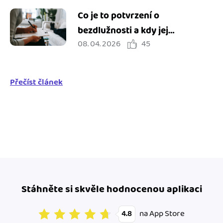
Co je to potvrzení o
bezdlužnosti a kdy jej
08. 04. 2026
45
potřebuji?
Přečíst článek
Stáhněte si skvěle hodnocenou aplikaci
na App Store
4.8