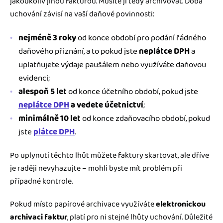
jakoukoliv jinou fakturou. Musíte ji tedy archivovat. Doba
uchování závisí na vaší daňové povinnosti:
nejméně 3 roky
od konce období pro podání řádného
daňového přiznání, a to pokud jste
neplátce DPH
a
uplatňujete výdaje paušálem nebo využíváte daňovou
evidenci;
alespoň 5 let
od konce účetního období, pokud jste
neplátce DPH
a vedete účetnictví
;
minimálně 10 let
od konce zdaňovacího období, pokud
jste
plátce DPH
.
Po uplynutí těchto lhůt můžete faktury skartovat, ale dříve
je raději nevyhazujte – mohli byste mít problém při
případné kontrole.
Pokud místo papírové archivace využíváte
elektronickou
archivaci faktur
, platí pro ni stejné lhůty uchování. Důležité