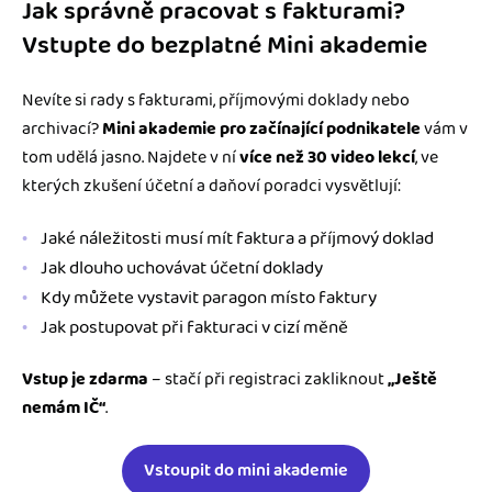
Jak správně pracovat s fakturami?
Vstupte do bezplatné Mini akademie
Nevíte si rady s fakturami, příjmovými doklady nebo
archivací?
Mini akademie pro začínající podnikatele
vám v
tom udělá jasno. Najdete v ní
více než 30 video lekcí
, ve
kterých zkušení účetní a daňoví poradci vysvětlují:
Jaké náležitosti musí mít faktura a příjmový doklad
Jak dlouho uchovávat účetní doklady
Kdy můžete vystavit paragon místo faktury
Jak postupovat při fakturaci v cizí měně
Vstup je zdarma
– stačí při registraci zakliknout
„Ještě
nemám IČ“
.
Vstoupit do mini akademie