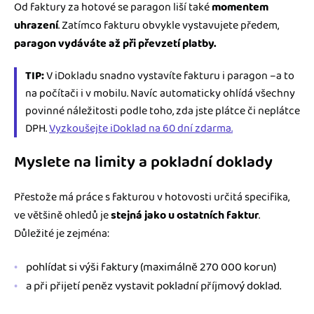
Od faktury za hotové se paragon liší také
momentem
uhrazení
. Zatímco fakturu obvykle vystavujete předem,
paragon vydáváte až při převzetí platby.
TIP:
V iDokladu snadno vystavíte fakturu i paragon –a to
na počítači i v mobilu. Navíc automaticky ohlídá všechny
povinné náležitosti podle toho, zda jste plátce či neplátce
DPH.
Vyzkoušejte iDoklad na 60 dní zdarma.
Myslete na limity a pokladní doklady
Přestože má práce s fakturou v hotovosti určitá specifika,
ve většině ohledů je
stejná jako u ostatních faktur
.
Důležité je zejména:
pohlídat si výši faktury (maximálně 270 000 korun)
a při přijetí peněz vystavit pokladní příjmový doklad.