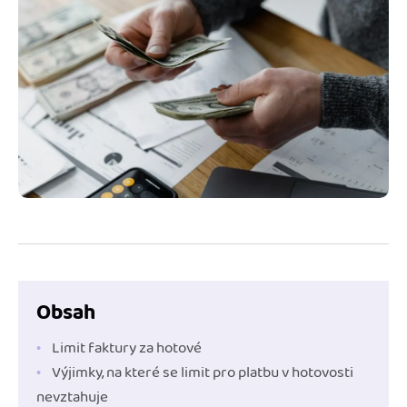
Jak se vyznat ve fakturaci
Spřátelené účetní
Blog
Katalog doplňků
mini akademie
Fakturační poradna
Obsah
Limit faktury za hotové
Výjimky, na které se limit pro platbu v hotovosti
nevztahuje