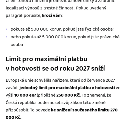
Cílem tohoto nařízení je omezit daňové úniky a zabránit
legalizaci výnosů z trestné činnosti. Pokud uvedený
paragraf porušíte,
hrozí vám
:
pokuta až 500 000 korun, pokud jste fyzická osoba;
nebo pokuta až 5 000 000 korun, pokud jste právnická
osoba
Limit pro maximální platbu
v hotovosti se od roku 2027 sníží
Evropská unie schválila nařízení, které od července 2027
zavádí
jednotný limit pro maximální platbu v hotovosti
ve
výši
10 000 eur
(přibližně
250 000 Kč
). To znamená, že
Česká republika bude muset svůj zákon této změně
přizpůsobit. To povede
ke snížení současného limitu 270
000 Kč.