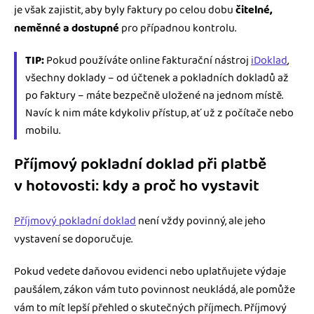
je však zajistit, aby byly faktury po celou dobu
čitelné,
neměnné a dostupné
pro případnou kontrolu.
TIP:
Pokud používáte online fakturační nástroj
iDoklad
,
všechny doklady – od účtenek a pokladních dokladů až
po faktury – máte bezpečně uložené na jednom místě.
Navíc k nim máte kdykoliv přístup, ať už z počítače nebo
mobilu.
Příjmový pokladní doklad při platbě
v hotovosti: kdy a proč ho vystavit
Příjmový pokladní doklad
není vždy povinný, ale jeho
vystavení se doporučuje.
Pokud vedete daňovou evidenci nebo uplatňujete výdaje
paušálem, zákon vám tuto povinnost neukládá, ale pomůže
vám to mít lepší přehled o skutečných příjmech. Příjmový