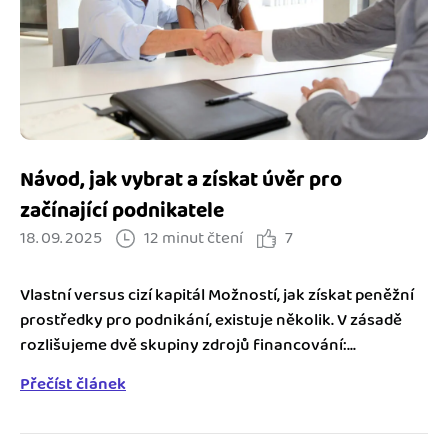
Jak se vyznat ve fakturaci
Spřátelené účetní
Blog
Katalog doplňků
mini akademie
Fakturační poradna
Návod, jak vybrat a získat úvěr pro
začínající podnikatele
18. 09. 2025
12 minut čtení
7
Vlastní versus cizí kapitál Možností, jak získat peněžní
prostředky pro podnikání, existuje několik. V zásadě
rozlišujeme dvě skupiny zdrojů financování:...
Přečíst článek