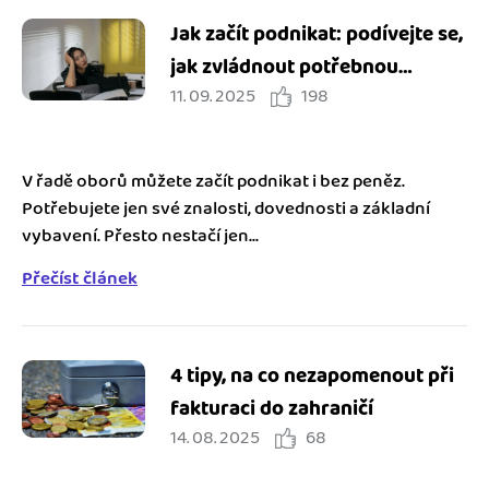
Jak začít podnikat: podívejte se,
jak zvládnout potřebnou
11. 09. 2025
198
administrativu
V řadě oborů můžete začít podnikat i bez peněz.
Potřebujete jen své znalosti, dovednosti a základní
vybavení. Přesto nestačí jen...
Přečíst článek
4 tipy, na co nezapomenout při
fakturaci do zahraničí
14. 08. 2025
68