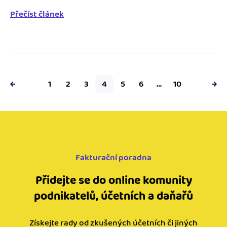
Přečíst článek
1
2
3
4
5
6
…
10
Fakturační poradna
Přidejte se do online komunity
podnikatelů, účetních a daňařů
Získejte rady od zkušených účetních či jiných