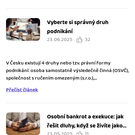
Vyberte si správný druh
podnikání
23. 06. 2025
32
V Česku existují 4 druhy nebo tzv. právní formy
podnikání: osoba samostatně výsledečně činná (OSVČ),
společnost s ručením omezeným (s.r.o.),...
Přečíst článek
Osobní bankrot a exekuce: jak
řešit dluhy, když se živíte jako
23. 05. 2025
11
OSVČ