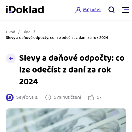
Můj účet
Úvod
Blog
Vlastnosti
Slevy a daňové odpočty: co lze odečíst z daní za rok 2024
Online fakturace
Slevy a daňové odpočty: co
Ceník
Správa kontaktů
lze odečíst z daní za rok
Vzdělání
2024
Hlídání cashflow
Nápověda
Spolupráce s účetní
Šablony faktur
Seyfor, a. s.
5 minut čtení
57
Jak začít s iDokladem
Výkazy pro úřady
Šablona pro plátce DPH
Jak začít podnikat
Propojení na další systémy
Registrovat ZDARMA
Šablona pro neplátce DPH