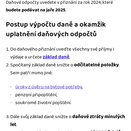
Daňové odpočty uvedete v přiznání za rok 2024, které
budete podávat na jaře 2025
.
Postup výpočtu daně a okamžik
uplatnění daňových odpočtů
Do daňového přiznání uveďte všechny své příjmy i
výdaje a určete
základ daně
.
Spočítaný základ daně snižte o
odčitatelné položky
.
Sem patří mimo jiné:
úroky z úvěru na bytové potřeby
,
penzijní připojištění,
soukromé životní pojištění.
Dále svůj základ daně snižte o
daňové ztráty minulých
let
.