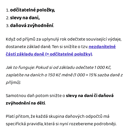
odčitatelné položky,
slevy na dani,
daňová zvýhodnění
.
Když od příjmů za uplynulý rok odečtete související výdaje,
dostanete základ daně. Ten si snížíte o tzv.
nezdanitelné
části základu daně (= odčitatelné položky)
.
Jak to funguje: Pokud si od základu odečtete 1 000 Kč,
zaplatíte na daních o 150 Kč méně (1 000 × 15% sazba daně z
příjmů).
Samotnou daň potom snižte o
slevy na dani či daňová
zvýhodnění na děti
.
Platí přitom, že každá skupina daňových odpočtů má
specifická pravidla, která si nyní rozebereme podrobněji.