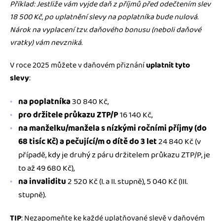
Příklad: Jestliže vám vyjde daň z příjmů před odečtením slev
18 500 Kč, po uplatnění slevy na poplatníka bude nulová.
Nárok na vyplacení tzv. daňového bonusu (neboli daňové
vratky) vám nevzniká.
V roce 2025 můžete v daňovém přiznání
uplatnit tyto
slevy
:
na poplatníka
30 840 Kč,
pro držitele průkazu ZTP/P
16 140 Kč,
na manželku/manžela s nízkými ročními příjmy (do
68 tisíc Kč) a pečující/m o dítě do 3 let
24 840 Kč (v
případě, kdy je druhý z páru držitelem průkazu ZTP/P, je
to až 49 680 Kč),
na invaliditu
2 520 Kč (I. a II. stupně), 5 040 Kč (III.
stupně).
TIP
: Nezapomeňte ke každé uplatňované slevě v daňovém