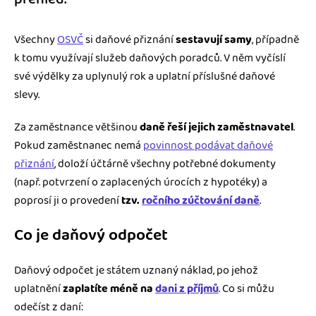
Všechny
OSVČ
si daňové přiznání
sestavují samy
, případně
k tomu využívají služeb daňových poradců. V něm vyčíslí
své výdělky za uplynulý rok a uplatní příslušné daňové
slevy.
Za zaměstnance většinou
daně řeší jejich zaměstnavatel
.
Pokud zaměstnanec nemá
povinnost podávat daňové
přiznání
, doloží účtárně všechny potřebné dokumenty
(např. potvrzení o zaplacených úrocích z hypotéky) a
poprosí ji o provedení
tzv.
ročního zúčtování daně
.
Co je daňový odpočet
Daňový odpočet je státem uznaný náklad, po jehož
uplatnění
zaplatíte méně na
dani z příjmů
. Co si můžu
odečíst z daní: