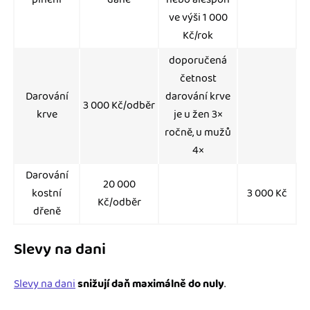
ve výši 1 000
Kč/rok
doporučená
četnost
Darování
darování krve
3 000 Kč/odběr
krve
je u žen 3×
ročně, u mužů
4×
Darování
20 000
kostní
3 000 Kč
Kč/odběr
dřeně
Slevy na dani
Slevy na dani
snižují daň maximálně do nuly
.