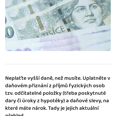
Jak se vyznat ve fakturaci
Spřátelené účetní
Blog
Katalog doplňků
mini akademie
Fakturační poradna
Neplaťte vyšší daně, než musíte. Uplatněte v
daňovém přiznání z příjmů fyzických osob
tzv. odčitatelné položky (třeba poskytnuté
dary či úroky z hypotéky) a daňové slevy, na
které máte nárok. Tady je jejich aktuální
přehled.