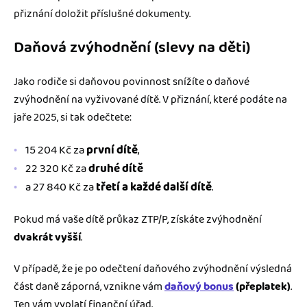
přiznání doložit příslušné dokumenty.
Daňová zvýhodnění (slevy na děti)
Jako rodiče si daňovou povinnost snížíte o daňové
zvýhodnění na vyživované dítě. V přiznání, které podáte na
jaře 2025, si tak odečtete:
15 204 Kč za
první dítě
,
22 320 Kč za
druhé dítě
a 27 840 Kč za
třetí a každé další dítě
.
Pokud má vaše dítě průkaz ZTP/P, získáte zvýhodnění
dvakrát vyšší
.
V případě, že je po odečtení daňového zvýhodnění výsledná
část daně záporná, vznikne vám
daňový bonus
(přeplatek)
.
Ten vám vyplatí finanční úřad.