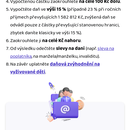
Vypočtenou částku zaokrouhlete
na celé 100 Kč dolů
.
Vypočtěte daň ve
výši 15 %
(případně 23 % při ročních
příjmech převyšujících 1 582 812 Kč, zvýšená daň se
odvádí pouze z částky převyšující stanovenou hranici,
zbytek daníte klasicky ve výši 15 %).
Zaokrouhlete ji
na celé Kč nahoru
.
Od výsledku odečtěte
slevy na dani
(např.
sleva na
poplatníka
, na manžela/manželku, invaliditu).
Na závěr uplatněte
daňová zvýhodnění na
vyživované děti
.