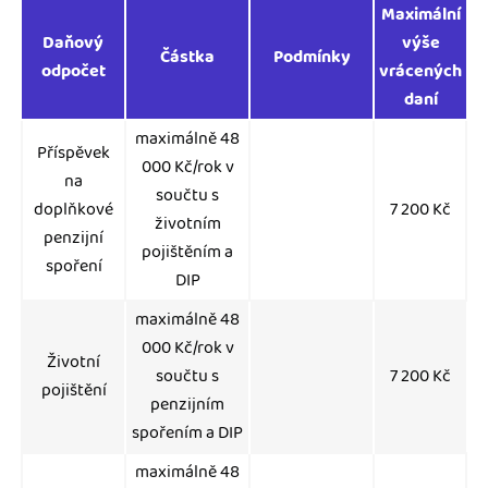
Maximální
Daňový
výše
Částka
Podmínky
odpočet
vrácených
daní
maximálně 48
Příspěvek
000 Kč/rok v
na
součtu s
doplňkové
7 200 Kč
životním
penzijní
pojištěním a
spoření
DIP
maximálně 48
000 Kč/rok v
Životní
součtu s
7 200 Kč
pojištění
penzijním
spořením a DIP
maximálně 48