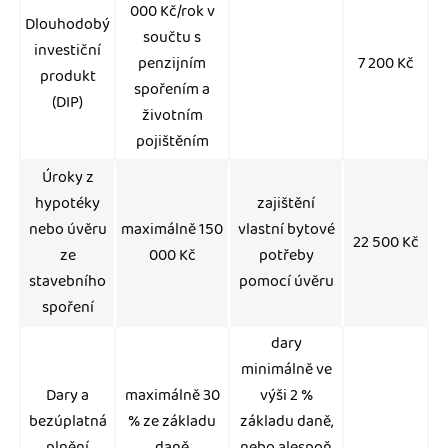
000 Kč/rok v
Dlouhodobý
součtu s
investiční
penzijním
7 200 Kč
produkt
spořením a
(DIP)
životním
pojištěním
Úroky z
hypotéky
zajištění
nebo úvěru
maximálně 150
vlastní bytové
22 500 Kč
ze
000 Kč
potřeby
stavebního
pomocí úvěru
spoření
dary
minimálně ve
Dary a
maximálně 30
výši 2 %
bezúplatná
% ze základu
základu daně,
plnění
daně
nebo alespoň