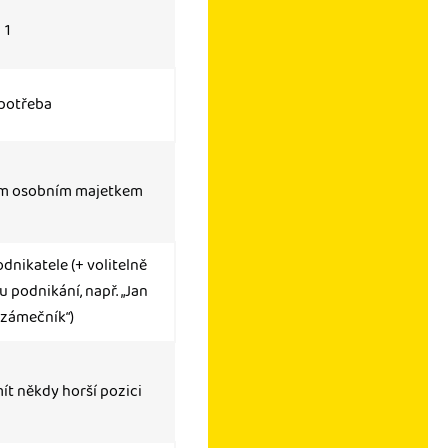
1
 potřeba
ým osobním majetkem
dnikatele (+ volitelně
 podnikání, např. „Jan
 zámečník“)
ít někdy horší pozici