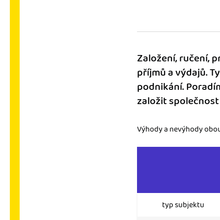
Výkazy pro úřady
Užívejte, že máte podkl
úřad v naprostém pořá
Založení, ručení, 
Propojení na další sy
příjmů a výdajů. T
Nechte iDoklad pracovat
podnikání. Poradím
propojení s e-shopem, b
založit společnos
Výhody a nevýhody obou 
typ subjektu