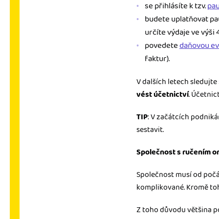
se přihlásíte k tzv.
pau
budete uplatňovat pau
určíte výdaje ve výši
povedete
daňovou ev
faktur).
V dalších letech sledujt
vést účetnictví
. Účetni
TIP
: V začátcích podniká
sestavit.
Společnost s ručením
Společnost musí od počá
komplikované. Kromě toho
Z toho důvodu většina po