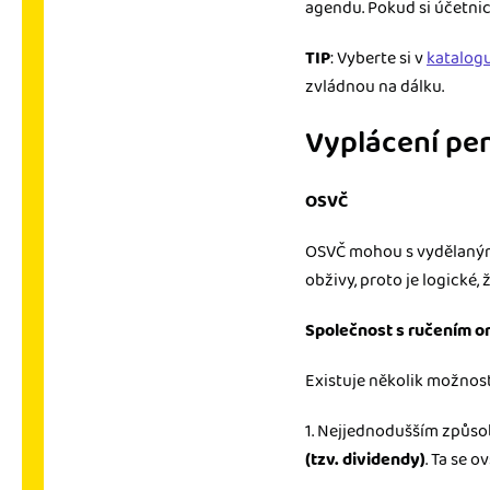
agendu. Pokud si účetni
TIP
: Vyberte si v
katalogu
zvládnou na dálku.
Vyplácení pe
OSVČ
OSVČ mohou s vydělanými
obživy, proto je logické,
Společnost s ručením
Existuje několik možností, 
1. Nejjednodušším způsob
(tzv. dividendy)
. Ta se 