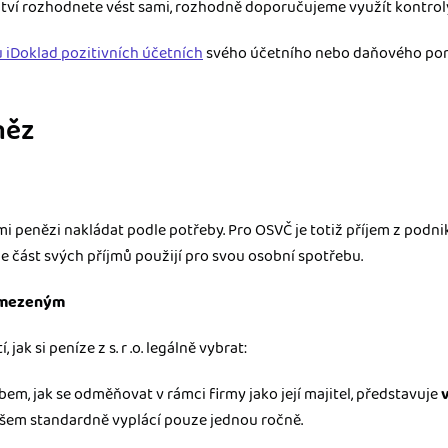
ctví rozhodnete vést sami, rozhodně doporučujeme využít kontrol
 iDoklad pozitivních účetních
svého účetního nebo daňového pora
něz
 penězi nakládat podle potřeby. Pro OSVČ je totiž příjem z podn
 že část svých příjmů použijí pro svou osobní spotřebu.
 omezeným
jak si peníze z s. r .o. legálně vybrat:
em, jak se odměňovat v rámci firmy jako její majitel, představuje
ovšem standardně vyplácí pouze jednou ročně.