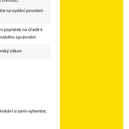
 živnosti,
te na vydání povolení
ní poplatek na úřadě k
tenského oprávnění
enský zákon
nikání si sami vyberete,