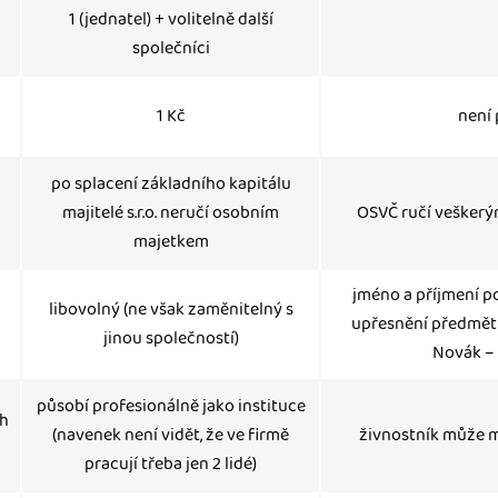
1 (jednatel) + volitelně další
společníci
1 Kč
není
po splacení základního kapitálu
majitelé s.r.o. neručí osobním
OSVČ ručí vešker
majetkem
jméno a příjmení po
libovolný (ne však zaměnitelný s
upřesnění předmětu
jinou společností)
Novák –
působí profesionálně jako instituce
h
(navenek není vidět, že ve firmě
živnostník může m
pracují třeba jen 2 lidé)