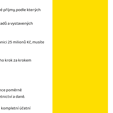
é příjmy, podle kterých
ladů a vystavených
nici 25 milionů Kč, musíte
k ho krok za krokem
dence poměrně
nictví a daně.
o kompletní účetní