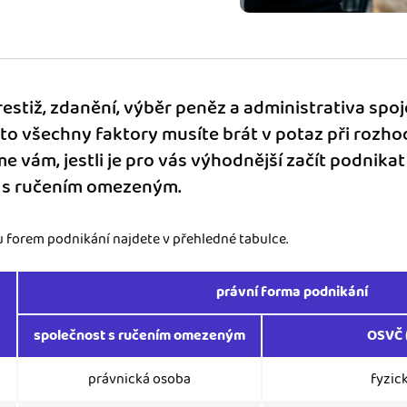
ady pro finanční
dku.
prestiž, zdanění, výběr peněz a administrativa sp
stémy
yto všechny faktory musíte brát v potaz při rozh
 za vás. Díky
e vám, jestli je pro vás výhodnější začít podnika
ankou, CRM...
t s ručením omezeným.
forem podnikání najdete v přehledné tabulce.
právní forma podnikání
společnost s ručením omezeným
OSVČ 
právnická osoba
fyzic