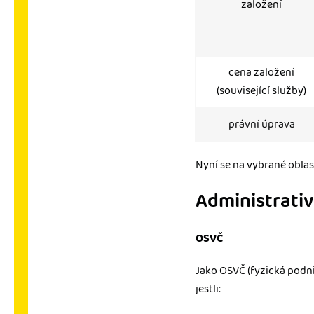
založení
cena založení
(související služby)
právní úprava
Nyní se na vybrané oblas
Administrativn
OSVČ
Jako OSVČ (fyzická podn
jestli: