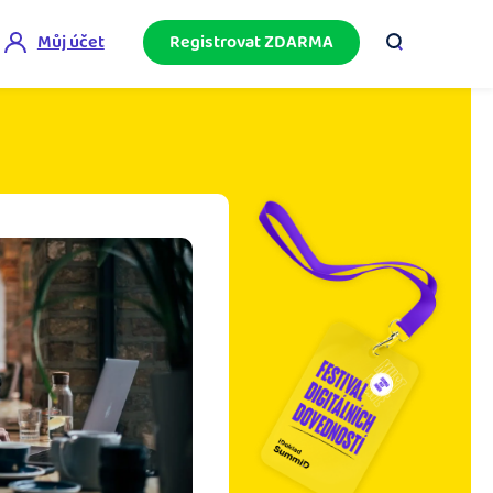
Můj účet
Registrovat ZDARMA
ini akademie
e mnoho
ačněte podnikání bez omylů díky bezplatné
ideo akademii.
akturační poradna
službami.
eptejte se komunity na fakturaci, daně či
četnictví.
podnikání