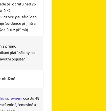
vede při obratu nad 25
onů Kč,
evidence, paušální daň
je (evidence příjmů a
ýdajů % z příjmů)
ň z příjmu
ikání platí zálohy na
ravotní pojištění
le obtížně
ého oprávnění
cca do 48
ací, volné, řemeslné a