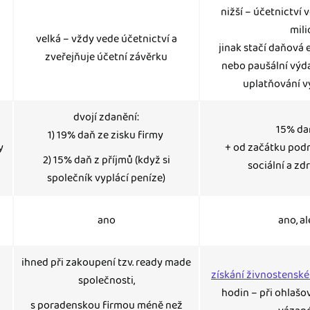
nižší – účetnictví 
mili
velká – vždy vede účetnictví a
jinak stačí daňová 
zveřejňuje účetní závěrku
nebo paušální výda
uplatňování v
dvojí zdanění:
15% da
1) 19% daň ze zisku firmy
y
+ od začátku podn
2) 15% daň z příjmů (když si
sociální a zd
společník vyplácí peníze)
ano
ano, a
ihned při zakoupení tzv. ready made
získání živnostensk
společnosti,
hodin – při ohlašov
s poradenskou firmou méně než