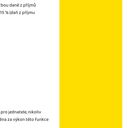
azbou daně z příjmů
15 % (daň z příjmu
 pro jednatele, nikoliv
ěna za výkon této funkce