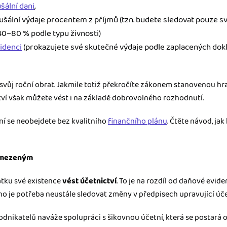
šální dani
,
šální výdaje procentem z příjmů (tzn. budete sledovat pouze sv
 40–80 % podle typu živnosti)
idenci
(prokazujete své skutečné výdaje podle zaplacených dok
e svůj roční obrat. Jakmile totiž překročíte zákonem stanovenou hra
ctví však můžete vést i na základě dobrovolného rozhodnutí.
ní se neobejdete bez kvalitního
finančního plánu
. Čtěte návod, ja
 omezeným
tku své existence
vést účetnictví
. To je na rozdíl od daňové evi
 je potřeba neustále sledovat změny v předpisech upravující účet
dnikatelů naváže spolupráci s šikovnou účetní, která se postará 