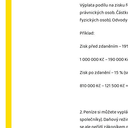
Výplata podílu na zisku 
právnických osob. Částku
fyzických osob). Odvody n
Příklad:
Zisk před zdaněním − 19%
1 000 000 Kč − 190 000 K
Zisk po zdanění − 15 % (
810 000 Kč − 121 500 Kč 
2. Peníze si můžete vyplá
společníky). Daňový rež
se ale neřídí zákoníkem 