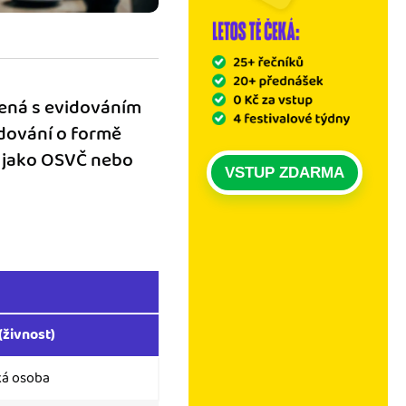
ojená s evidováním
odování o formě
t jako OSVČ nebo
VSTUP ZDARMA
(živnost)
ká osoba