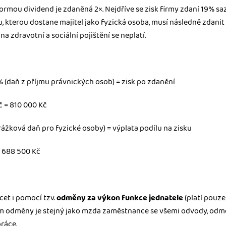
formou dividend je zdaněná 2×. Nejdříve se zisk firmy zdaní 19% s
, kterou dostane majitel jako fyzická osoba, musí následně zdanit 
a zdravotní a sociální pojištění se neplatí.
 (daň z příjmu právnických osob) = zisk po zdanění
č = 810 000 Kč
srážková daň pro fyzické osoby) = výplata podílu na zisku
= 688 500 Kč
cet i pomocí tzv.
odměny za výkon funkce jednatele
(platí pouze
im odměny je stejný jako mzda zaměstnance se všemi odvody, odm
práce.